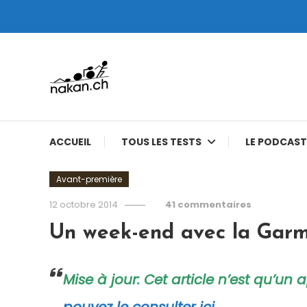
Skip
To
Content
Tests de montres cardio GPS, triathlon et plus
nakan.ch
ACCUEIL
TOUS LES TESTS
LE PODCAST
Avant-première
12 octobre 2014
41 commentaires
Un week-end avec la Garm
Mise à jour: Cet article n’est qu’un