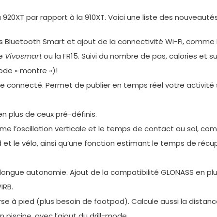
20XT par rapport à la 910XT. Voici une liste des nouveautés
 Bluetooth Smart et ajout de la connectivité Wi-Fi, comme
le
Vivosmart
ou la FR15. Suivi du nombre de pas, calories et su
ode « montre »)!
connecté. Permet de publier en temps réel votre activité s
 en plus de ceux pré-définis.
l’oscillation verticale et le temps de contact au sol, com
 et le vélo, ainsi qu’une fonction estimant le temps de réc
ngue autonomie. Ajout de la compatibilité GLONASS en plus 
IRB.
 à pied (plus besoin de footpod). Calcule aussi la distance
piscine, avec l’ajout du drill-mode.