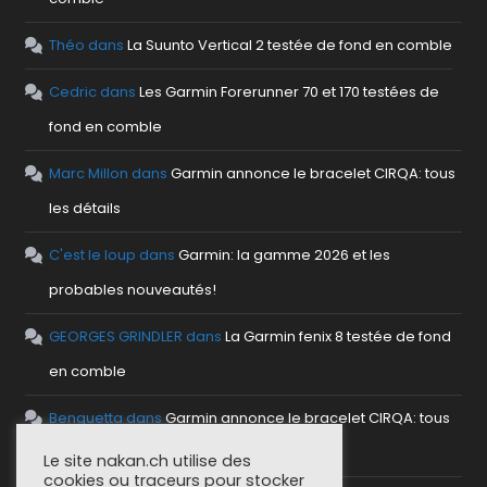
Théo
dans
La Suunto Vertical 2 testée de fond en comble
Cedric
dans
Les Garmin Forerunner 70 et 170 testées de
fond en comble
Marc Millon
dans
Garmin annonce le bracelet CIRQA: tous
les détails
C'est le loup
dans
Garmin: la gamme 2026 et les
probables nouveautés!
GEORGES GRINDLER
dans
La Garmin fenix 8 testée de fond
en comble
Benguetta
dans
Garmin annonce le bracelet CIRQA: tous
les détails
Le site nakan.ch utilise des
cookies ou traceurs pour stocker