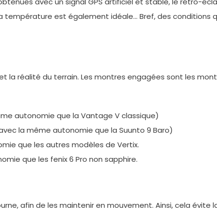
t obtenues avec un signal GPS artificiel et stable, le rétro-
 température est également idéale… Bref, des conditions que
 et la réalité du terrain. Les montres engagées sont les mo
me autonomie que la Vantage V classique)
avec la même autonomie que la Suunto 9 Baro)
mie que les autres modèles de Vertix.
omie que les fenix 6 Pro non sapphire.
rne, afin de les maintenir en mouvement. Ainsi, cela évite la 