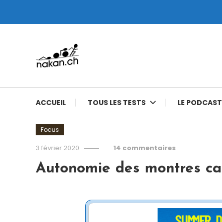
Skip
To
Content
Tests de montres cardio GPS, triathlon et plus
nakan.ch
ACCUEIL
TOUS LES TESTS
LE PODCAST
Focus
3 février 2020
14 commentaires
Autonomie des montres car