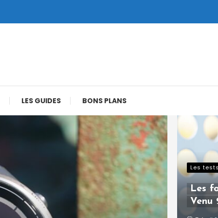
LES GUIDES
BONS PLANS
Les test
Les f
Venu 