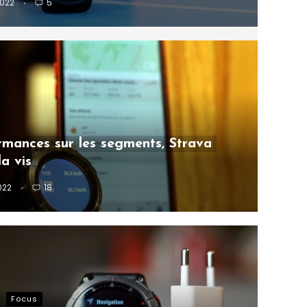
2022
5
rmances sur les segments, Strava
la vis
2022
18
Focus