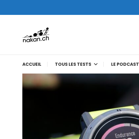
Skip
To
Content
Tests de montres cardio GPS, triathlon et plus
nakan.ch
ACCUEIL
TOUS LES TESTS
LE PODCAST