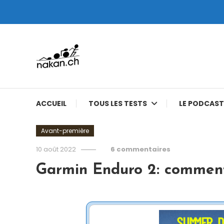
Skip
To
Content
Tests de montres cardio GPS, triathlon et plus
nakan.ch
ACCUEIL
TOUS LES TESTS
LE PODCAST
Avant-première
10 août 2022
6 commentaires
Garmin Enduro 2: comment 