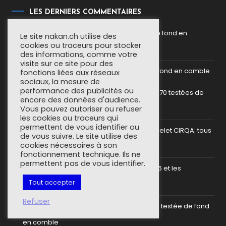
LES DERNIERS COMMENTAIRES
Francois
dans
La COROS Apex 4 testée de fond en
Le site nakan.ch utilise des
cookies ou traceurs pour stocker
comble
des informations, comme votre
visite sur ce site pour des
Théo
dans
La Suunto Vertical 2 testée de fond en comble
fonctions liées aux réseaux
sociaux, la mesure de
performance des publicités ou
Cedric
dans
Les Garmin Forerunner 70 et 170 testées de
encore des données d'audience.
Vous pouvez autoriser ou refuser
fond en comble
les cookies ou traceurs qui
permettent de vous identifier ou
Marc Millon
dans
Garmin annonce le bracelet CIRQA: tous
de vous suivre. Le site utilise des
cookies nécessaires à son
les détails
fonctionnement technique. Ils ne
permettent pas de vous identifier.
C'est le loup
dans
Garmin: la gamme 2026 et les
Tout accepter
probables nouveautés!
Refuser
GEORGES GRINDLER
dans
La Garmin fenix 8 testée de fond
en comble