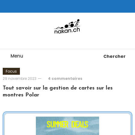
Skip
To
Content
Tests de montres cardio GPS, triathlon et plus
nakan.ch
Menu
Chercher
Focus
29 novembre 2023
4 commentaires
Tout savoir sur la gestion de cartes sur les
montres Polar