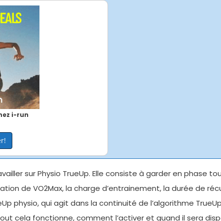
ez i-run
r!
ailler sur Physio TrueUp. Elle consiste à garder en phase t
mation de VO2Max, la charge d’entrainement, la durée de ré
ueUp physio, qui agit dans la continuité de l’algorithme True
ut cela fonctionne, comment l’activer et quand il sera disp