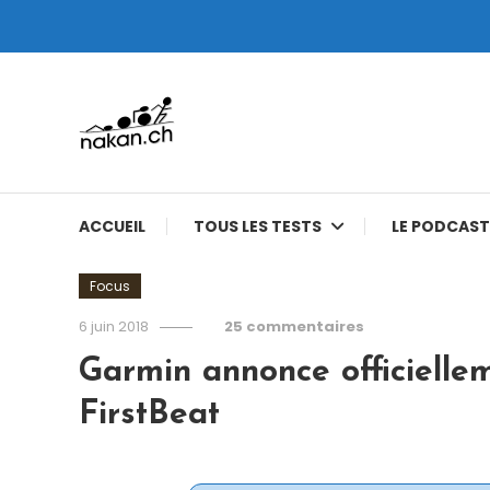
Skip
To
Content
Tests de montres cardio GPS, triathlon et plus
nakan.ch
ACCUEIL
TOUS LES TESTS
LE PODCAST
Focus
6 juin 2018
25 commentaires
Garmin annonce officielle
FirstBeat