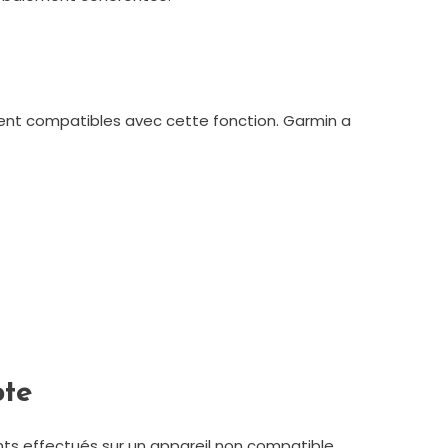
ement compatibles avec cette fonction. Garmin a
pte
ents effectués sur un appareil non compatible