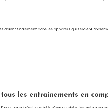
 résidaient finalement dans les appareils qui seraient final
tous les entrainements en com
d’un autre qui n’est pas listé, n’ayez crainte. Les entrainem