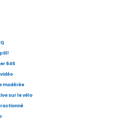
IQ
ill!
ner 645
 vidéo
re modérée
ve sur le vélo
fractionné
o