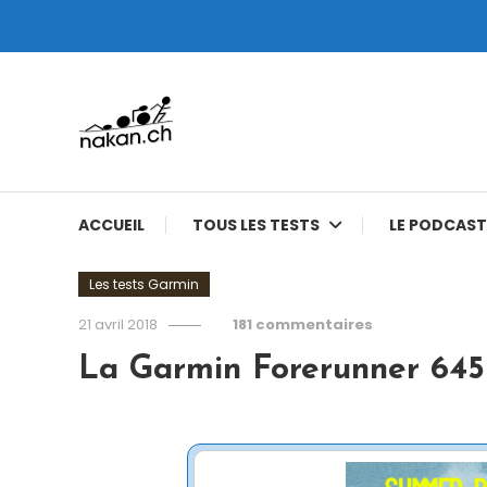
Skip
To
Content
Tests de montres cardio GPS, triathlon et plus
nakan.ch
ACCUEIL
TOUS LES TESTS
LE PODCAST
Les tests Garmin
21 avril 2018
181 commentaires
La Garmin Forerunner 645