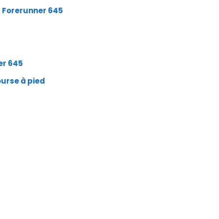
a Forerunner 645
t
er 645
urse à pied