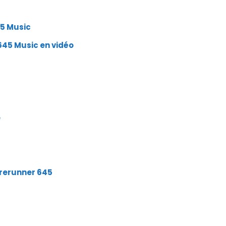
45 Music
645 Music en vidéo
e
orerunner 645