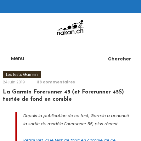
Skip
To
Content
Tests de montres cardio GPS, triathlon et plus
nakan.ch
Menu
Chercher
Les tests Garmin
24 juin 2019
38 commentaires
La Garmin Forerunner 45 (et Forerunner 45S)
testée de fond en comble
Depuis la publication de ce test, Garmin a annoncé
la sortie du modèle Forerunner 55, plus récent.
Retrouvez ici le test de fond en comble de ce