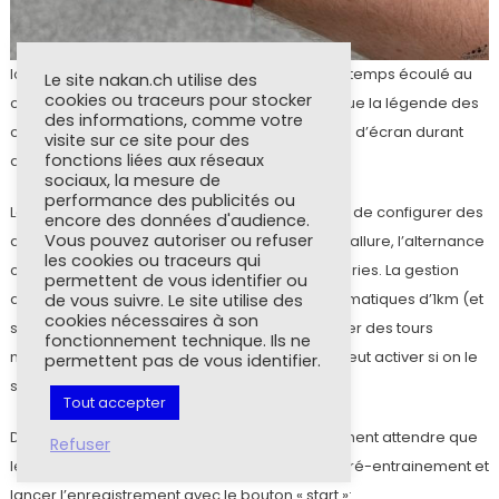
Ici, on voit la distance dans la partie du haut, le temps écoulé au
Le site nakan.ch utilise des
cookies ou traceurs pour stocker
centre et l’allure dans la partie du bas. Notez que la légende des
des informations, comme votre
champs n’est affichée que lorsque l’on change d’écran durant
visite sur ce site pour des
fonctions liées aux réseaux
quelques secondes.
sociaux, la mesure de
performance des publicités ou
La suite de la personnalisation du profil permet de configurer des
encore des données d'audience.
Vous pouvez autoriser ou refuser
alarmes, basées sur la fréquence cardiaque, l’allure, l’alternance
les cookies ou traceurs qui
course/marche, l’heure, la distance ou les calories. La gestion
permettent de vous identifier ou
des tours permet de configurer des tours automatiques d’1km (et
de vous suivre. Le site utilise des
cookies nécessaires à son
seulement 1km). Il est possible aussi de marquer des tours
fonctionnement technique. Ils ne
manuels à l’aide du bouton « back ». Enfin, on peut activer si on le
permettent pas de vous identifier.
souhaite la pause automatique.
Tout accepter
Dès que le profil est configuré, on peut simplement attendre que
Refuser
le GPS soit prêt à être utilisé dans le menu de pré-entrainement et
lancer l’enregistrement avec le bouton « start »: