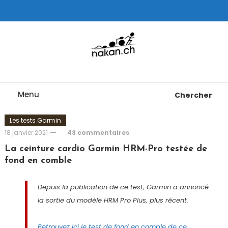
Skip
To
Content
Tests de montres cardio GPS, triathlon et plus
nakan.ch
Menu
Chercher
Les tests Garmin
18 janvier 2021
43 commentaires
La ceinture cardio Garmin HRM-Pro testée de
fond en comble
Depuis la publication de ce test, Garmin a annoncé
la sortie du modèle HRM Pro Plus, plus récent.
Retrouvez ici le test de fond en comble de ce