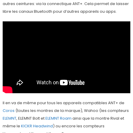
autres ceintures: via la connectique ANT+. Cela permet de laisser
libre les canaux Bluetooth pour d’autres appareils ou apps.
Il en va de même pour tous les appareils compatibles ANT+ de
Coros
(toutes les montres de la marque), Wahoo (les compteurs
ELEMNT
, ELEMNT Bolt et
ELEMNT Roam
ainsi que la montre Rival et
même le
KICKR Headwind
) ou encore les compteurs