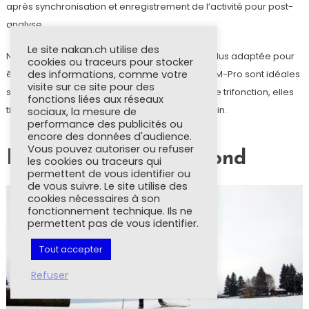
après synchronisation et enregistrement de l’activité pour post-
analyse.
Le site nakan.ch utilise des
Notons en plus que la ceinture HRM-Swim est plus adaptée pour
cookies ou traceurs pour stocker
des informations, comme votre
être portée en piscine. Car si les HRM-Tri ou HRM-Pro sont idéales
visite sur ce site pour des
sous une combinaison néoprène ou même une trifonction, elles
fonctions liées aux réseaux
tiennent difficilement en place en maillot de bain.
sociaux, la mesure de
performance des publicités ou
encore des données d'audience.
Vous pouvez autoriser ou refuser
Puissance en ski de fond
les cookies ou traceurs qui
permettent de vous identifier ou
de vous suivre. Le site utilise des
cookies nécessaires à son
fonctionnement technique. Ils ne
permettent pas de vous identifier.
Tout accepter
Refuser