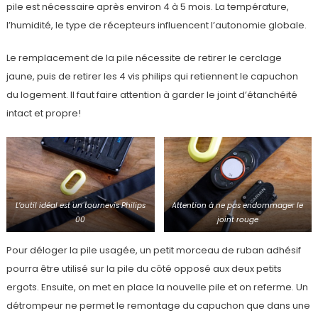
pile est nécessaire après environ 4 à 5 mois. La température,
l’humidité, le type de récepteurs influencent l’autonomie globale.
Le remplacement de la pile nécessite de retirer le cerclage
jaune, puis de retirer les 4 vis philips qui retiennent le capuchon
du logement. Il faut faire attention à garder le joint d’étanchéité
intact et propre!
L’outil idéal est un tournevis Philips
Attention à ne pas endommager le
00
joint rouge
Pour déloger la pile usagée, un petit morceau de ruban adhésif
pourra être utilisé sur la pile du côté opposé aux deux petits
ergots. Ensuite, on met en place la nouvelle pile et on referme. Un
détrompeur ne permet le remontage du capuchon que dans une