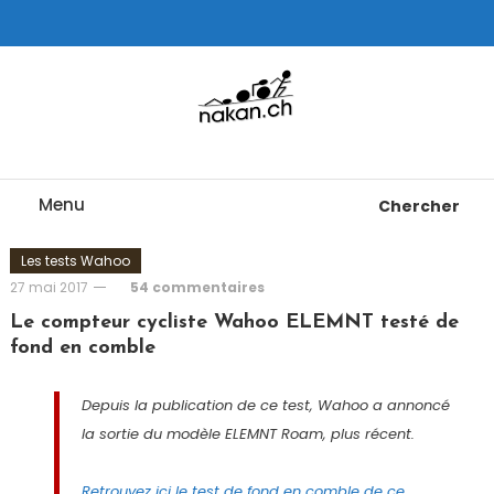
Skip
To
Content
Tests de montres cardio GPS, triathlon et plus
nakan.ch
Menu
Chercher
Les tests Wahoo
27 mai 2017
54 commentaires
Le compteur cycliste Wahoo ELEMNT testé de
fond en comble
Depuis la publication de ce test, Wahoo a annoncé
la sortie du modèle ELEMNT Roam, plus récent.
Retrouvez ici le test de fond en comble de ce