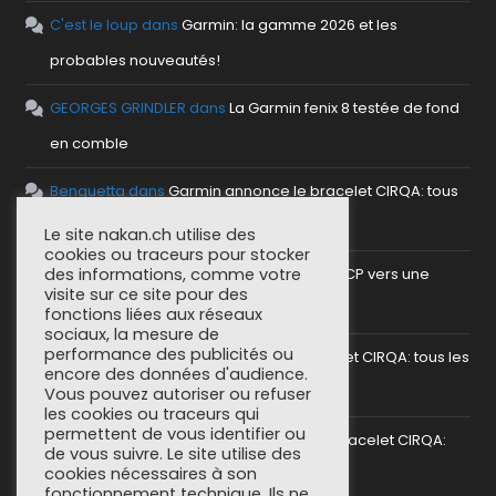
C'est le loup
dans
Garmin: la gamme 2026 et les
probables nouveautés!
GEORGES GRINDLER
dans
La Garmin fenix 8 testée de fond
en comble
Benguetta
dans
Garmin annonce le bracelet CIRQA: tous
les détails
Le site nakan.ch utilise des
cookies ou traceurs pour stocker
antho
dans
Mettre en place un serveur MCP vers une
des informations, comme votre
visite sur ce site pour des
plateforme sportive
fonctions liées aux réseaux
sociaux, la mesure de
performance des publicités ou
SoCorsu
dans
Garmin annonce le bracelet CIRQA: tous les
encore des données d'audience.
détails
Vous pouvez autoriser ou refuser
les cookies ou traceurs qui
permettent de vous identifier ou
greg (nakan)
dans
Garmin annonce le bracelet CIRQA:
de vous suivre. Le site utilise des
cookies nécessaires à son
tous les détails
fonctionnement technique. Ils ne