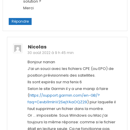
solution ?
Merci
Répondre
Nicolas
30 août 2022 à 9 h 45 min
Bonjour nanan
J’ai un souci avec les fichiers CPE (ou EPO) de
position prévisionnels des satellites.
Ils sont expirés sur ma fenix 6
Selon le site Garmin il y a une manip à faire
(
https://support.garmin.com/en-GB/?
faq=CevbI1mlnV2SejYAaOQZ29
) piur laquelle il
faut supprimer un fichier dans la montre.
Or … impossible. Sous Windows ou Mac j’ai
toujours la même réponse: comme si le fichier
était en lecture seule. Ça ne fonctionne pas.