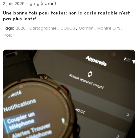
2 juin 2026
greg (nakan)
Une bonne fois pour toutes: non la carto routable n’est
pas plus lente!
Tags:
2026
,
Cartographie
,
COROS
,
Garmin
,
Montre GPS
,
Polar