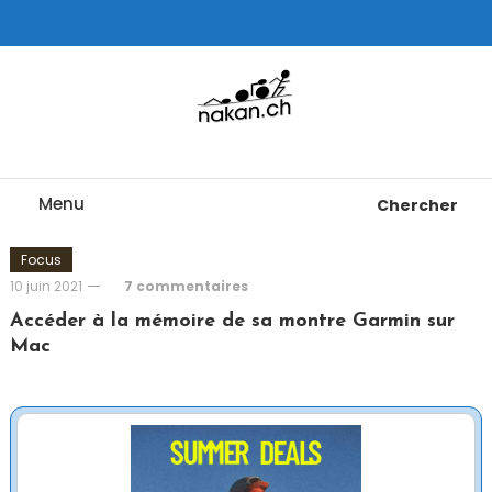
Skip
To
Content
Tests de montres cardio GPS, triathlon et plus
nakan.ch
Menu
Chercher
Focus
10 juin 2021
7 commentaires
Accéder à la mémoire de sa montre Garmin sur
Mac