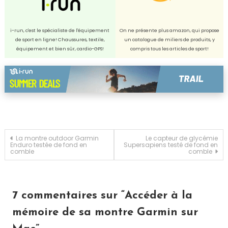
i-run, c'est le spécialiste de l'équipement
On ne présente plus amazon, qui propose
de sport en ligne! Chaussures, textile,
un catalogue de miliers de produits, y
équipement et bien sûr, cardio-GPS!
compris tous les articles de sport!
Navigation
La montre outdoor Garmin
Le capteur de glycémie
Enduro testée de fond en
Supersapiens testé de fond en
comble
comble
de
l’article
7 commentaires sur “
Accéder à la
mémoire de sa montre Garmin sur