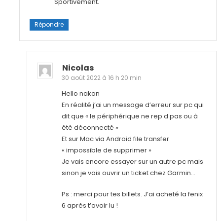
Sportivement.
Répondre
Nicolas
30 août 2022 à 16 h 20 min
Hello nakan
En réalité j’ai un message d’erreur sur pc qui
dit que « le périphérique ne rep d pas ou à
été déconnecté »
Et sur Mac via Android file transfer
« impossible de supprimer »
Je vais encore essayer sur un autre pc mais
sinon je vais ouvrir un ticket chez Garmin…
Ps : merci pour tes billets. J’ai acheté la fenix
6 après t’avoir lu !