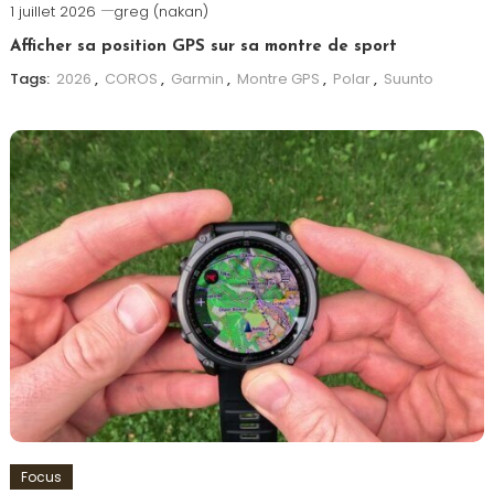
1 juillet 2026
greg (nakan)
Afficher sa position GPS sur sa montre de sport
Tags:
2026
,
COROS
,
Garmin
,
Montre GPS
,
Polar
,
Suunto
Focus