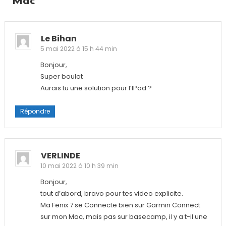
Mac
”
Le Bihan
5 mai 2022 à 15 h 44 min
Bonjour,
Super boulot
Aurais tu une solution pour l’IPad ?
Répondre
VERLINDE
10 mai 2022 à 10 h 39 min
Bonjour,
tout d’abord, bravo pour tes video explicite.
Ma Fenix 7 se Connecte bien sur Garmin Connect
sur mon Mac, mais pas sur basecamp, il y a t-il une