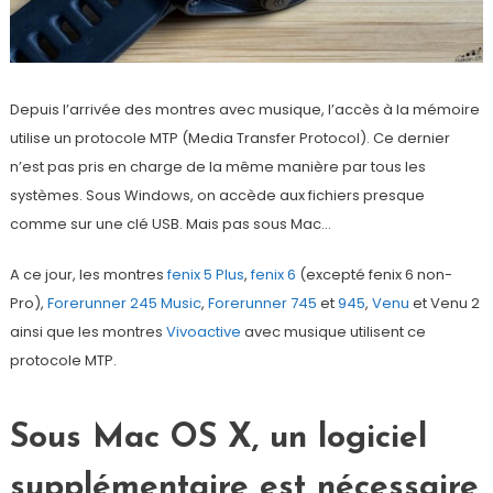
Depuis l’arrivée des montres avec musique, l’accès à la mémoire
utilise un protocole MTP (Media Transfer Protocol). Ce dernier
n’est pas pris en charge de la même manière par tous les
systèmes. Sous Windows, on accède aux fichiers presque
comme sur une clé USB. Mais pas sous Mac…
A ce jour, les montres
fenix 5 Plus
,
fenix 6
(excepté fenix 6 non-
Pro),
Forerunner 245 Music
,
Forerunner 745
et
945
,
Venu
et Venu 2
ainsi que les montres
Vivoactive
avec musique utilisent ce
protocole MTP.
Sous Mac OS X, un logiciel
supplémentaire est nécessaire