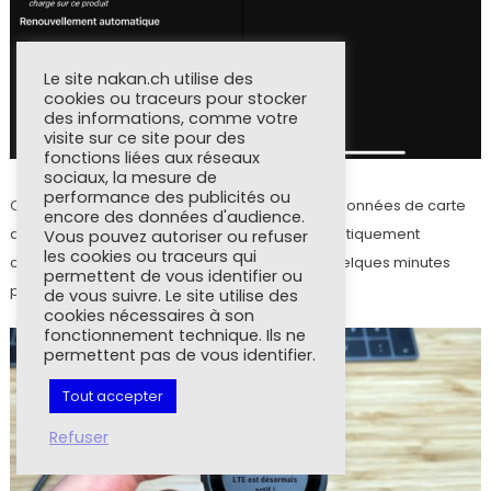
Le site nakan.ch utilise des
cookies ou traceurs pour stocker
des informations, comme votre
visite sur ce site pour des
fonctions liées aux réseaux
sociaux, la mesure de
performance des publicités ou
On active l’un des deux services, on entre ses données de carte
encore des données d'audience.
de paiement et c’est fait. La montre est automatiquement
Vous pouvez autoriser ou refuser
les cookies ou traceurs qui
configurée depuis Garmin Connect Mobile. Quelques minutes
permettent de vous identifier ou
plus tard, la connexion est effective.
de vous suivre. Le site utilise des
cookies nécessaires à son
fonctionnement technique. Ils ne
permettent pas de vous identifier.
Tout accepter
Refuser