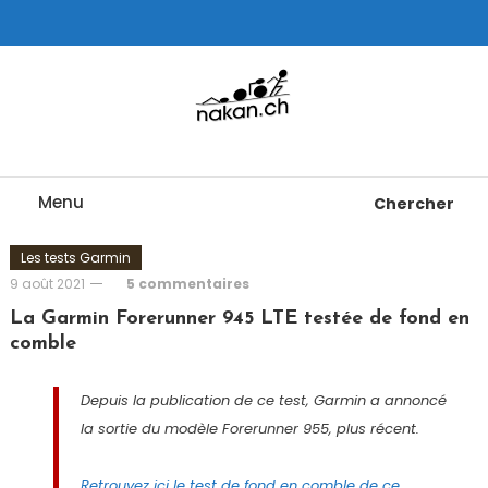
Skip
To
Content
Tests de montres cardio GPS, triathlon et plus
nakan.ch
Menu
Chercher
Les tests Garmin
9 août 2021
5 commentaires
La Garmin Forerunner 945 LTE testée de fond en
comble
Depuis la publication de ce test, Garmin a annoncé
la sortie du modèle Forerunner 955, plus récent.
Retrouvez ici le test de fond en comble de ce